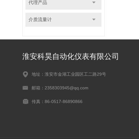
代理产品
介质流量计
淮安科昊自动化仪表有限公司
地址：淮安市金湖工业园区工二路29号
邮箱：2358303945@qq.com
传真：86-0517-86890866